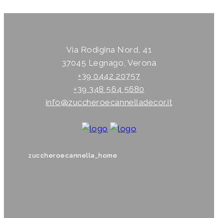
Via Rodigina Nord, 41
37045 Legnago, Verona
+39 0442 20757
+39 348 564 5680
info@zuccheroecannelladecor.it
zuccheroecannella_home