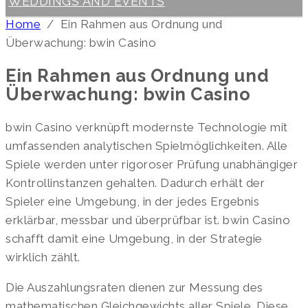
WEDDINGS AND EVENTS
Home
/
Ein Rahmen aus Ordnung und
Überwachung: bwin Casino
Ein Rahmen aus Ordnung und
Überwachung: bwin Casino
bwin Casino verknüpft modernste Technologie mit
umfassenden analytischen Spielmöglichkeiten. Alle
Spiele werden unter rigoroser Prüfung unabhängiger
Kontrollinstanzen gehalten. Dadurch erhält der
Spieler eine Umgebung, in der jedes Ergebnis
erklärbar, messbar und überprüfbar ist. bwin Casino
schafft damit eine Umgebung, in der Strategie
wirklich zählt.
Die Auszahlungsraten dienen zur Messung des
mathematischen Gleichgewichts aller Spiele. Diese