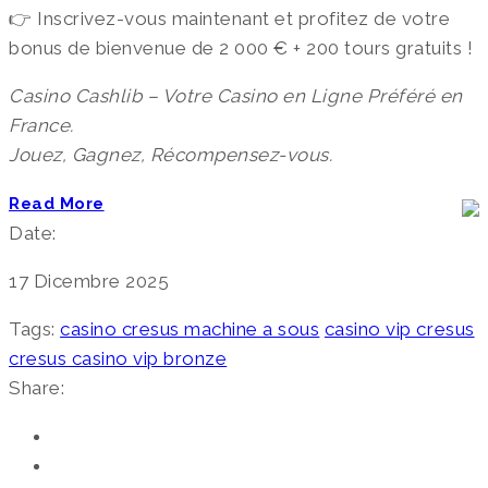
👉 Inscrivez-vous maintenant et profitez de votre
bonus de bienvenue de 2 000 € + 200 tours gratuits !
Casino Cashlib – Votre Casino en Ligne Préféré en
France.
Jouez, Gagnez, Récompensez-vous.
Read More
Date:
17 Dicembre 2025
Tags:
casino cresus machine a sous
casino vip cresus
cresus casino vip bronze
Share: