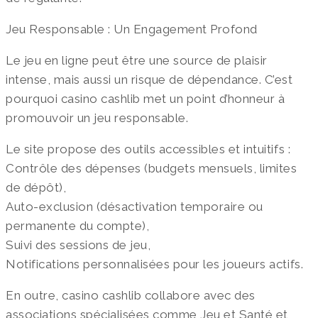
Jeu Responsable : Un Engagement Profond
Le jeu en ligne peut être une source de plaisir
intense, mais aussi un risque de dépendance. C’est
pourquoi casino cashlib met un point d’honneur à
promouvoir un jeu responsable.
Le site propose des outils accessibles et intuitifs :
Contrôle des dépenses (budgets mensuels, limites
de dépôt),
Auto-exclusion (désactivation temporaire ou
permanente du compte),
Suivi des sessions de jeu,
Notifications personnalisées pour les joueurs actifs.
En outre, casino cashlib collabore avec des
associations spécialisées comme Jeu et Santé et