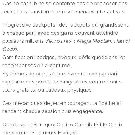
Casino cashlib ne se contente pas de proposer des
jeux : il les transforme en expériences interactives.
Progressive Jackpots : des jackpots qui grandissent
à chaque pari, avec des gains pouvant atteindre
plusieurs millions d’euros (ex. :
Mega Moolah
,
Hall of
Gods
).
Gamification : badges, niveaux, défis quotidiens, et
récompenses en argent réel.
Systèmes de points et de niveaux : chaque pari
rapporte des points, échangeables contre bonus,
tours gratuits, ou cadeaux physiques.
Ces mécaniques de jeu encouragent la fidélité et
rendent chaque session plus engageante.
Conclusion : Pourquoi Casino Cashlib Est le Choix
Idéal pour les Joueurs Français