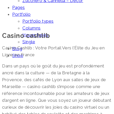
Zucchero & Cannella – Decor
Pages
Portfolio
Portfolio types
Columns
Casino cashlib
Hover types
Single
Casino Cashlib : Votre Portail Vers l’Élite du Jeu en
Blog
Ligne en France
Shop
Dans un pays où le goût du jeu est profondément
ancré dans la culture — de la Bretagne à la
Provence, des cafés de Lyon aux salles de jeux de
Marseille — casino cashlib s’impose comme une
référence incontournable pour les amateurs de jeux
d’argent en ligne. Que vous soyez un joueur débutant
curieux de découvrir les joies du casino virtuel ou un