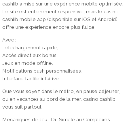
cashlib a misé sur une expérience mobile optimisée.
Le site est entièrement responsive, mais le casino
cashlib mobile app (disponible sur iOS et Android)
offre une expérience encore plus fluide.
Avec :
Téléchargement rapide,
Accès direct aux bonus,
Jeux en mode offline,
Notifications push personnalisées,
Interface tactile intuitive.
Que vous soyez dans le métro, en pause déjeuner,
ou en vacances au bord de la mer, casino cashlib
vous suit partout.
Mécaniques de Jeu : Du Simple au Complexes