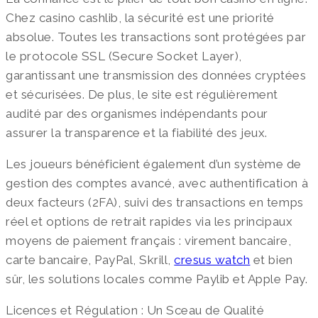
Chez casino cashlib, la sécurité est une priorité
absolue. Toutes les transactions sont protégées par
le protocole SSL (Secure Socket Layer),
garantissant une transmission des données cryptées
et sécurisées. De plus, le site est régulièrement
audité par des organismes indépendants pour
assurer la transparence et la fiabilité des jeux.
Les joueurs bénéficient également d’un système de
gestion des comptes avancé, avec authentification à
deux facteurs (2FA), suivi des transactions en temps
réel et options de retrait rapides via les principaux
moyens de paiement français : virement bancaire,
carte bancaire, PayPal, Skrill,
cresus watch
et bien
sûr, les solutions locales comme Paylib et Apple Pay.
Licences et Régulation : Un Sceau de Qualité