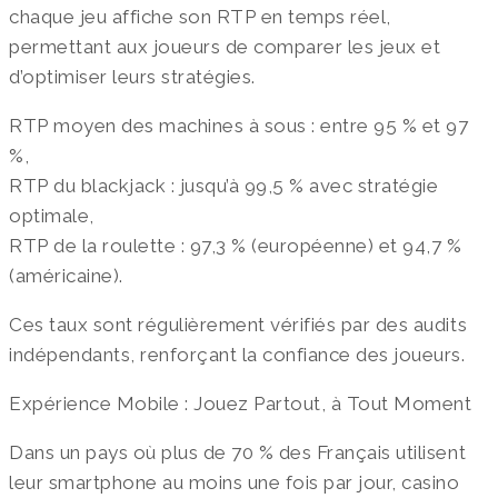
chaque jeu affiche son RTP en temps réel,
permettant aux joueurs de comparer les jeux et
d’optimiser leurs stratégies.
RTP moyen des machines à sous : entre 95 % et 97
%,
RTP du blackjack : jusqu’à 99,5 % avec stratégie
optimale,
RTP de la roulette : 97,3 % (européenne) et 94,7 %
(américaine).
Ces taux sont régulièrement vérifiés par des audits
indépendants, renforçant la confiance des joueurs.
Expérience Mobile : Jouez Partout, à Tout Moment
Dans un pays où plus de 70 % des Français utilisent
leur smartphone au moins une fois par jour, casino