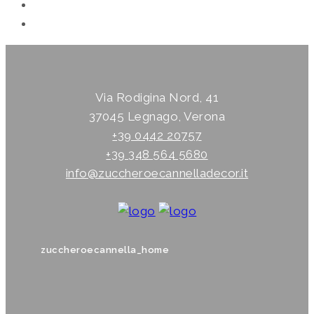
Via Rodigina Nord, 41
37045 Legnago, Verona
+39 0442 20757
+39 348 564 5680
info@zuccheroecannelladecor.it
zuccheroecannella_home